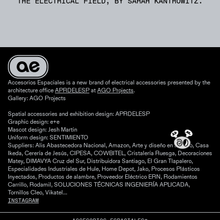
THE ELECTRICAL FIELD, BY SARAH KANTROWITZ.
Accesorios Espaciales is a new brand of electrical accessories presented by the
architecture office
APRDELESP
at
AGO Projects
.
Gallery: AGO Projects
Spatial accessories and exhibition design: APRDELESP
Graphic design: e+e
Mascot design: Jesh Martin
Uniform design: SENTIMIENTO
Suppliers: Alis Abastecedora Nacional, Amazon, Arte y diseño en acrílico, Casa
Ikeda, Cerería de Jesús, CIPESA, COWBITEL, Cristalería Ruesga, Decoraciones
Matey, DIMAVYA Cruz del Sur, Distribuidora Santiago, El Gran Tlapalero,
Especialidades Industriales de Hule, Home Depot, Jako, Procesos Plásticos
Inyectados, Productos de alambre, Proveedor Eléctrico ERN, Rodamientos
Carrillo, Rodamil, SOLUCIONES TÉCNICAS INGENIERÍA APLICADA,
Tornillos Cleo, Vikatel…
INSTAGRAM